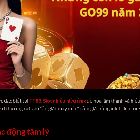
n, đặc biệt tại
TT88
,
Slot nhiều hiệu ứng
đồ họa, âm thanh và hiệu
ơi thường rơi vào “ảo giác may mắn”, cảm giác rằng mình liên tục
ác động tâm lý