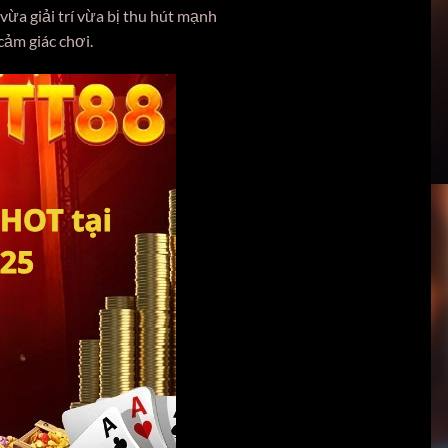
 vừa giải trí vừa bị thu hút mạnh
cảm giác chơi.