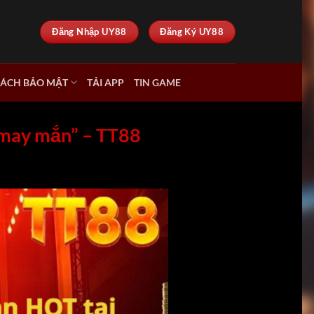
Đăng Nhập UY88
Đăng Ký UY88
SÁCH BẢO MẬT
TẢI APP
TIN GAME
c may mắn” – TT88