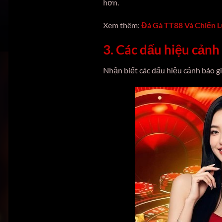
hơn
.
Xem thêm:
Đá Gà TT88 Và Chiến 
3. Các dấu hiệu cảnh
Nhận biết các dấu hiệu cảnh báo g