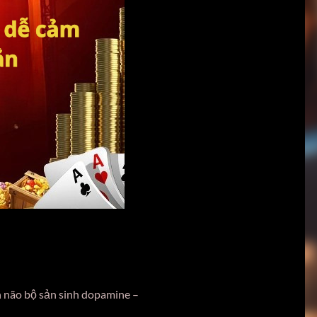
h não bộ sản sinh dopamine –