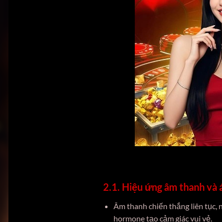
2.1. Hiệu ứng âm thanh và á
Âm thanh chiến thắng liên tục,
hormone tạo cảm giác vui vẻ.