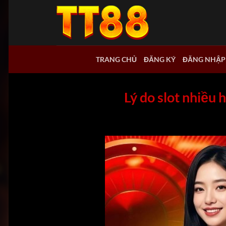
Chuyển
đến
nội
dung
TRANG CHỦ
ĐĂNG KÝ
ĐĂNG NHẬP
Lý do slot nhiều