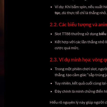
Ví dụ: Khi bấm spin, nếu xuất 
tục
, dù thực tế chỉ là thắng nhỏ.
2.2. Các biểu tượng và anim
Slot TT88 thường sử dụng
biểu
Kết hợp với các lần thắng nhỏ l
cược quá mức.
2.3. Ví dụ minh họa: vòng q
Trong một phiên chơi slot, ngườ
thắng
, tạo cảm giác “sắp trúng j
Tuy nhiên, kết quả cuối cùng lại 
Đây chính là minh chứng điển h
Hiểu rõ nguyên lý này giúp người 