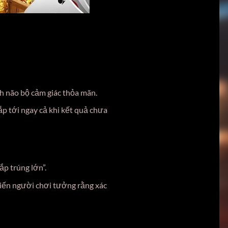
ch não bộ cảm giác thỏa mãn.
p tới ngay cả khi kết quả chưa
ắp trúng lớn”.
hiến người chơi tưởng rằng xác