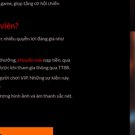
game, giúp tăng cơ hội chiến
 viên?
ợc nhiều quyền lợi đáng giá như
n thưởng,
khuyến mãi
nạp tiền, quà
được khi tham gia thông qua TT88.
người chơi VIP. Những sự kiện này
.
lượng hình ảnh và âm thanh sắc nét,