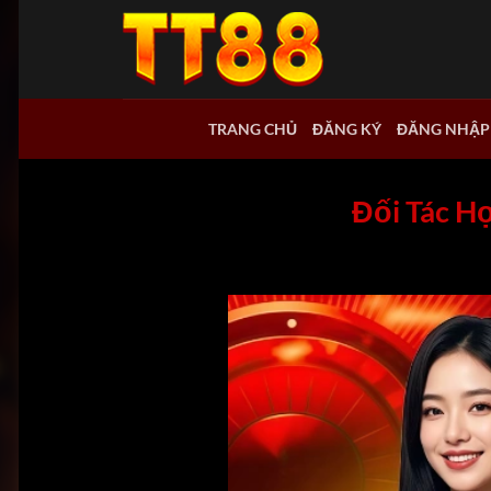
Chuyển
đến
nội
dung
TRANG CHỦ
ĐĂNG KÝ
ĐĂNG NHẬP
Đối Tác H