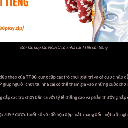
Đối tác hợp tác NOHU của nhà cái TT88 nổi tiếng
 tiếp theo của
TT88
, cung cấp các trò chơi giải trí và cá cược hấp d
P giúp người chơi tại nhà cái có thể tham gia vào những cuộc chơi 
g cấp các trò chơi bắn cá với tỷ lệ thắng cao và phần thưởng hấp 
tại 789P được thiết kế với đồ họa đẹp mắt, mang đến một trải ngh