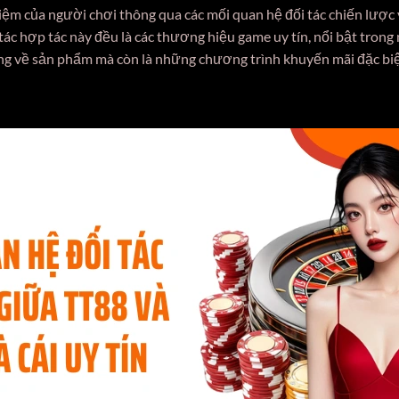
ghiệm của người chơi thông qua các mối quan hệ đối tác chiến lượ
 hợp tác này đều là các thương hiệu game uy tín, nổi bật trong
ng về sản phẩm mà còn là những chương trình khuyến mãi đặc bi