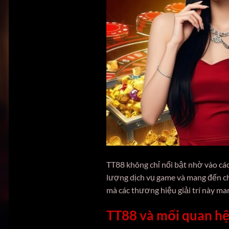
TT88 không chỉ nổi bật nhờ vào cá
lượng dịch vụ game và mang đến cho
mà các thương hiệu giải trí này man
TT88 và mối quan hệ