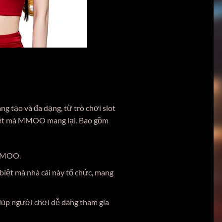
g tạo và đa dạng, từ trò chơi slot
c biệt mà MMOO mang lại. Bao gồm
 MMOO.
iệt mà nhà cái này tổ chức, mang
úp người chơi dễ dàng tham gia