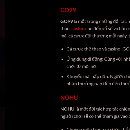
GO99
GO99
là một trong những đối tác h
thao,
casino
cho đến xổ số và bắn c
mái cá cược đổi thưởng mỗi ngày 
Cá cược thể thao và casino: GO9
Ứng dụng di động: Cùng với nhà 
chơi từ mọi nơi.
Khuyến mãi hấp dẫn: Người chơi
phần thưởng nạp tiền đến thưở
NOHU
NOHU
là một đối tác hợp tác chiế
người chơi sẽ có thể tham gia vào c
Chuyên môn trong cá cược thể t