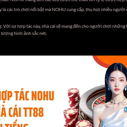
y là các trò chơi nổi bật mà NOHU cung cấp, thu hút nhiều người ch
 Với sự hợp tác này, nhà cái sẽ mang đến cho người chơi những t
 lượng hình ảnh sắc nét.