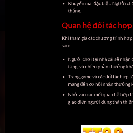
Khuyến mãi đặc biệt: Người chơi
thắng.
Quan hệ đối tác hợp t
Khi tham gia các chương trình hợp 
sau:
Người chơi tại nhà cái sẽ nhận
tặng, và nhiều phần thưởng khác
Trang game và các đối tác hợp t
mang đến cơ hội nhận thưởng khủ
Nhờ vào các mối quan hệ hợp tác
giao diện người dùng thân thiệ