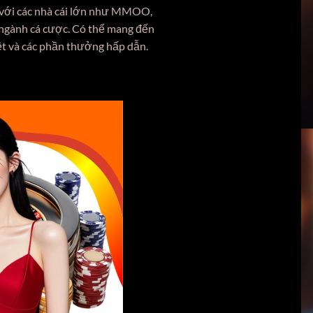
c với các nhà cái lớn như MMOO,
 ngành cá cược. Có thể mang đến
ệt và các phần thưởng hấp dẫn.