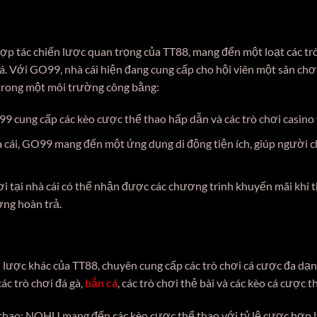
ợp tác chiến lược quan trọng của TT88, mang đến một loạt các tr
á. Với GO99, nhà cái hiện đang cung cấp cho hội viên một sân chơi
trong một môi trường công bằng:
9 cung cấp các kèo cược thể thao hấp dẫn và các trò chơi casino
cái, GO99 mang đến một ứng dụng di động tiện ích, giúp người ch
 tại nhà cái có thể nhận được các chương trình khuyến mãi khi t
ng hoàn trả.
n lược khác của TT88, chuyên cung cấp các trò chơi cá cược đa d
ác trò chơi đá gà,
bắn cá
, các trò chơi thẻ bài và các kèo cá cược t
hao: NOHU mang đến các kèo cược thể thao với tỷ lệ cược hợp lý