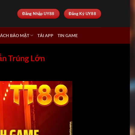
Đăng Nhập UY88
Đăng Ký UY88
SÁCH BẢO MẬT
TẢI APP
TIN GAME
ắn Trúng Lớn