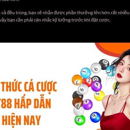
t cả đều trúng, bạn sẽ nhận được phần thưởng lớn hơn rất nhiều s
ì vậy bạn cần phải cân nhắc kỹ lưỡng trước khi đặt cược.