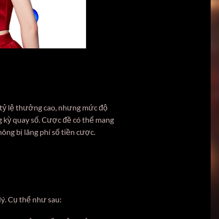
ó tỷ lệ thưởng cao, nhưng mức độ
ừng kỳ quay số. Cược đề có thể mang
ông bị lãng phí số tiền cược.
lý. Cụ thể như sau: